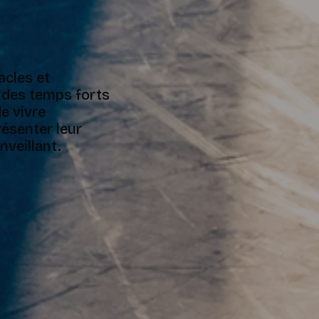
tacles et
t des temps forts
e vivre
résenter leur
nveillant.